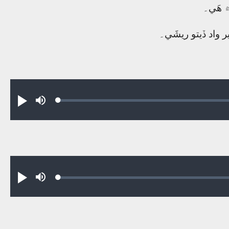
۾ ھَي۔
 واد ڏيتو ريشَي۔
Loaded
:
Play
Mute
0.34%
Loaded
:
Play
Mute
0.31%