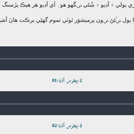
اڙي ٻولي ۾ آڊيو ۾ ښُڻي ݾگھو ھو۔ اَي آڊيو ھر ھيڪ پڙسنگ 
ا ٻول ݾُڻڻ ݾون پرميشوَر ٿونَي تموم گھڻِي برڪت ھانَ آشير
2-پطرس اَڌيا-01
2-پطرس اَڌيا-02