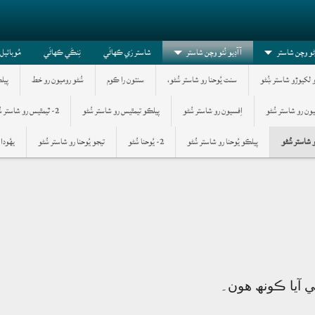
وڻو وچن شاستر
آآڊيو نُئو وچن شاستر
شاستر رَي ڪھاڻَي
نِنڪَي ڪھاڻَي
مُوبائيل
و لکيوڙو شاستر ښُڻو
سنت يُوحنا رو شاستر ݾُڻو،
سنتون را ڪوم
ݾُڻو روميون رو خط
پيل
تيون رو شاستر ݾُڻو
اِفسيون رو شاستر ݾُڻو
پيلڪو تيمٿيس رو شاستر ݾُڻو
2- ٿيمٿيس رو شاستر ݾُڻو
 شاستر ݾُڻو
پيلڪو يُوحنا رو شاستر ݾُڻو
2- يُوحنا ݾُڻو
تيجو يُوحنا رو شاستر ݾُڻو
يھُودا
ِي آيا ڪونھ ھون۔