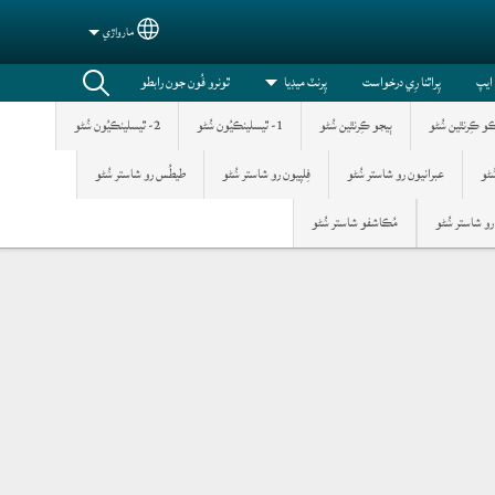
مارواڙي
Select your language
 ايپ
پِراٿنا رِي درخواست
پِرنٽ ميڊيا
ٿونرو فُون جون رابطو
ڪو ڪِرنٿين ݾُڻو
ٻيجو ڪِرنٿين ݾُڻو
1- ٿيسلينڪيُون ݾُڻو
2- ٿيسلينڪيُون ݾُڻو
عبرانيون رو شاستر ݾُڻو
فِلپيون رو شاستر ݾُڻو
طيطُس رو شاستر ݾُڻو
 رو شاستر ݾُڻو
مُڪاشفو شاستر ݾُڻو