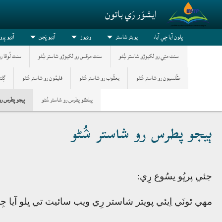
Skip to main conten
ايشوَر رَي باتون
ڀلون آيا جِي آيا،
پویتر شاستر
وڊيوز
آڊيو ڀَجن
آڊيو پِر
سنت متِي رو لکيوڙو شاستر ښُڻو
سنت مرقس رو لکيوڙو شاستر ښُڻو
سنت لُوقا ر
ڪُلسيون رو شاستر ݾُڻو
يعقُوب رو شاستر ݾُڻو
فليمُون رو شاستر ݾُڻو
گِل
پيلڪو پطرس رو شاستر ݾُڻو
ٻيجو پطرس رو
ٻيجو پطرس رو شاستر ݾُڻو
جئي پرڀُو يسُوع رِي:
مھي ٿونَي اِيئي پويتر شاستر رِي ويب سائيٽ تي ڀلو آيا ج