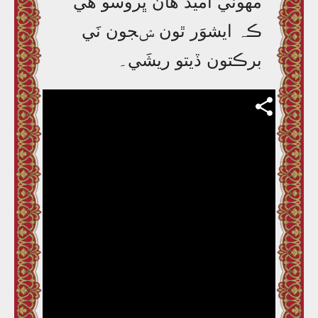
مھونَي اُميد ھانَ ڀروسو ھَي
ڪہ ايشوَر ٿون ݾجون نَي
برڪتون ڏيتو ريشَي۔