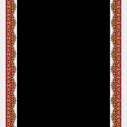
Loaded
:
Play
Mute
0.40%
Previous
Next
سنت ايُوب رو شاستر اَڌيا 01