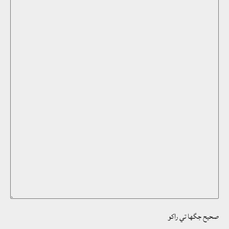
صحيح جگھا تي راکو