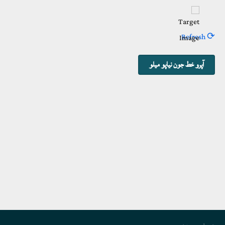
⟳ Refresh
Footer