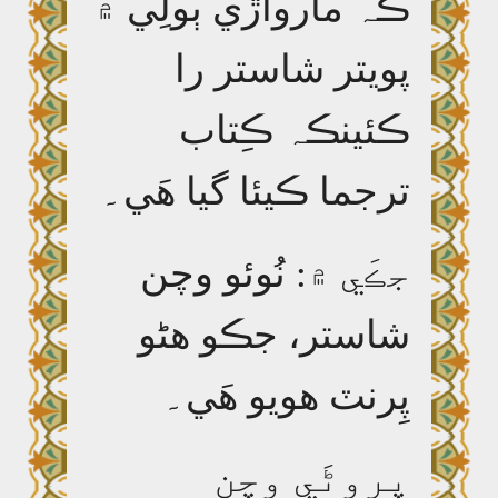
ڪہ مارواڙي ٻولِي ۾
پويتر شاستر را
ڪئينڪہ ڪِتاب
ترجما ڪيئا گيا ھَي۔
جڪَي ۾
:
نُوئو وچن
شاستر، جڪو ھڻو
پِرنٽ ھويو ھَي۔
پِروڻَي وچن