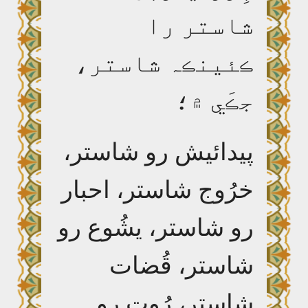
شاستر را
ڪئينڪہ شاستر،
جڪَي ۾؛
پيدائيش رو شاستر،
خرُوج شاستر، احبار
رو شاستر، يشُوع رو
شاستر، قُضات
شاستر، رُوت رو