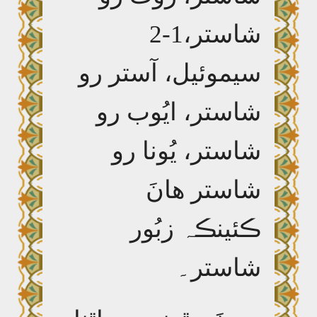
شاستر،1-2
سيموئيل، آستر رو
شاستر، ايُوب رو
شاستر، يُونا رو
شاستر ھانَ
ڪئينڪہ زبُور
شاستر۔