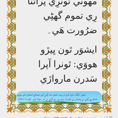
مھونَي ٿونرِي پراٿنا
رِي تموم گھڻِي
ضرُورت ھَي۔
ايشوَر ٿون ڀيڙو
ھووَي: ٿونرا آپرا
سَدرن مارواڙي