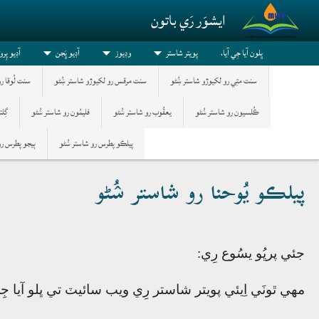
Skip to main conten
ايشوَر رَي باتون
ڀلون آيا جِي آيا،
پویتر شاستر
وڊيوز
آڊيو ڀَجن
آڊيو پِر
سنت متِي رو لکيوڙو شاستر ښُڻو
سنت مرقس رو لکيوڙو شاستر ښُڻو
سنت لُوقا ر
ڪُلسيون رو شاستر ݾُڻو
يعقُوب رو شاستر ݾُڻو
فليمُون رو شاستر ݾُڻو
گِل
پيلڪو پطرس رو شاستر ݾُڻو
ٻيجو پطرس رو
پيلڪو يُوحنا رو شاستر ݾُڻو
جئي پرڀُو يسُوع رِي:
مھي ٿونَي اِيئي پويتر شاستر رِي ويب سائيٽ تي ڀلو آيا ج