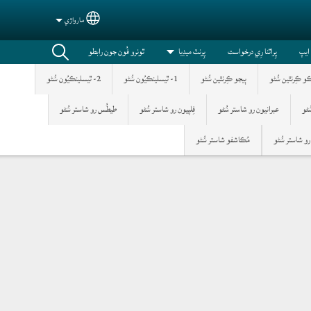
مارواڙي
Select your language
 ايپ
پِراٿنا رِي درخواست
پِرنٽ ميڊيا
ٿونرو فُون جون رابطو
ڪو ڪِرنٿين ݾُڻو
ٻيجو ڪِرنٿين ݾُڻو
1- ٿيسلينڪيُون ݾُڻو
2- ٿيسلينڪيُون ݾُڻو
عبرانيون رو شاستر ݾُڻو
فِلپيون رو شاستر ݾُڻو
طيطُس رو شاستر ݾُڻو
 رو شاستر ݾُڻو
مُڪاشفو شاستر ݾُڻو