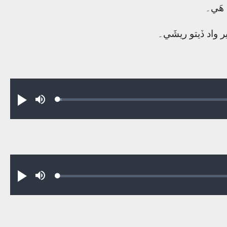
 ھَي۔
 واد ڏيتو ريشَي۔
Loaded
:
Play
Mute
0.71%
Loaded
:
Play
Mute
0.25%