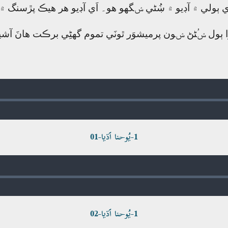
ڙي ٻولي ۾ آڊيو ۾ ښُڻي ݾگھو ھو۔ اَي آڊيو ھر ھيڪ پڙسنگ ۾
ا ٻول ݾُڻڻ ݾون پرميشوَر ٿونَي تموم گھڻِي برڪت ھانَ آشير
1-يُوحنا اَڌيا-01
1-يُوحنا اَڌيا-02