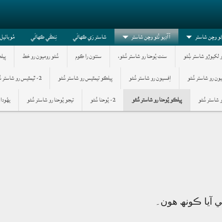
وڻو وچن شاستر
آآڊيو نُئو وچن شاستر
شاستر رَي ڪھاڻَي
نِنڪَي ڪھاڻَي
مُوبائيل
و لکيوڙو شاستر ښُڻو
سنت يُوحنا رو شاستر ݾُڻو،
سنتون را ڪوم
ݾُڻو روميون رو خط
پيل
تيون رو شاستر ݾُڻو
اِفسيون رو شاستر ݾُڻو
پيلڪو تيمٿيس رو شاستر ݾُڻو
2- ٿيمٿيس رو شاستر ݾُڻو
 شاستر ݾُڻو
پيلڪو يُوحنا رو شاستر ݾُڻو
2- يُوحنا ݾُڻو
تيجو يُوحنا رو شاستر ݾُڻو
يھُودا
ِي آيا ڪونھ ھون۔