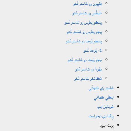
فِلپيون رو شاستر ݾُڻو
طيطُس رو شاستر ݾُڻو
پيلڪو پطرس رو شاستر ݾُڻو
ٻيجو پطرس رو شاستر ݾُڻو
پيلڪو يُوحنا رو شاستر ݾُڻو
2- يُوحنا ݾُڻو
تيجو يُوحنا رو شاستر ݾُڻو
يھُودا رو شاستر ݾُڻو
مُڪاشفو شاستر ݾُڻو
شاستر رَي ڪھاڻَي
نِنڪَي ڪھاڻَي
مُوبائيل ايپ
پِراٿنا رِي درخواست
پِرنٽ ميڊيا