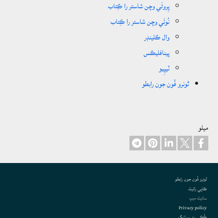
پِروڻَي وچن شاستر را ڪِتاب
نُوئَي وچن شاستر را ڪِتاب
وال ڪلينڊر
پينافليڪس
ٽيپِيو
ٿونرو فُون جون رابطو
ميلو
Footer
ٿونرو فُون جون رابطو
ڪاپي رائيٽ
سائيٽ ميپ
Privacy policy
ڪُڪِي رِي سيٽنگ