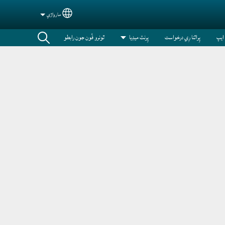
مارواڙي
Select your language
 ايپ
پِراٿنا رِي درخواست
پِرنٽ ميڊيا
ٿونرو فُون جون رابطو