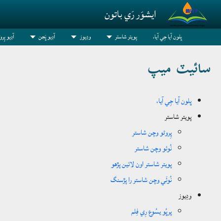
Skip to main conten
ايشوَر رَي باتون
ڀلون آيا جِي آيا،
پویتر شاستر
وڊيوز
آڊيو ڀَجن
آڊيو پِر
سائيٽ ميپ
ڀلون آيا جِي آيا،
پویتر شاستر
پِروڻو وچن شاستر
نُوئو وچن شاستر
پويتر شاستر اون لائين پڙھو
نُوئَي وچن شاستر را پڙسنگ
وڊيوز
پرڀُو يسُوع رِي فِلم