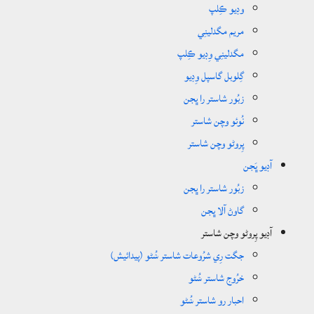
وڊيو ڪِلپ
مريم مگدلينِي
مگدلينِي وِڊيو ڪِلپ
گِلوبل گاسپل وِڊيو
زبُور شاستر را ڀجن
نُوئو وچن شاستر
پِروڻو وچن شاستر
آڊيو ڀَجن
زبُور شاستر را ڀجن
گاوڻ آݪا ڀجن
آڊيو پِروڻو وچن شاستر
جگت رِي شرُوعات شاستر ݾُڻو (پيدائيش)
خرُوج شاستر ݾُڻو
احبار رو شاستر ݾُڻو