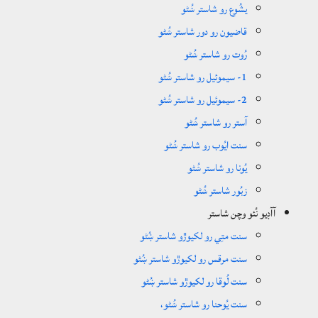
يشُوع رو شاستر ݾُڻو
قاضيون رو دور شاستر ݾُڻو
رُوت رو شاستر ݾُڻو
1- سيموئيل رو شاستر ݾُڻو
2- سيموئيل رو شاستر ݾُڻو
آستر رو شاستر ݾُڻو
سنت ايُوب رو شاستر ݾُڻو
يُونا رو شاستر ݾُڻو
زبُور شاستر ݾُڻو
آآڊيو نُئو وچن شاستر
سنت متِي رو لکيوڙو شاستر ښُڻو
سنت مرقس رو لکيوڙو شاستر ښُڻو
سنت لُوقا رو لکيوڙو شاستر ښُڻو
سنت يُوحنا رو شاستر ݾُڻو،